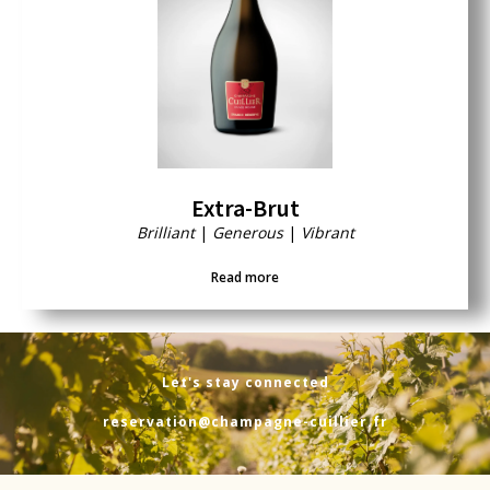
Extra-Brut
Brilliant
|
Generous
|
Vibrant
Read more
Let's stay connected
reservation@champagne-cuillier.fr